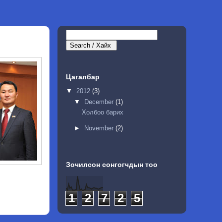
Цагалбар
▼
2012
(3)
▼
December
(1)
Холбоо барих
►
November
(2)
Зочилсон сонгогчдын тоо
1
2
7
2
5