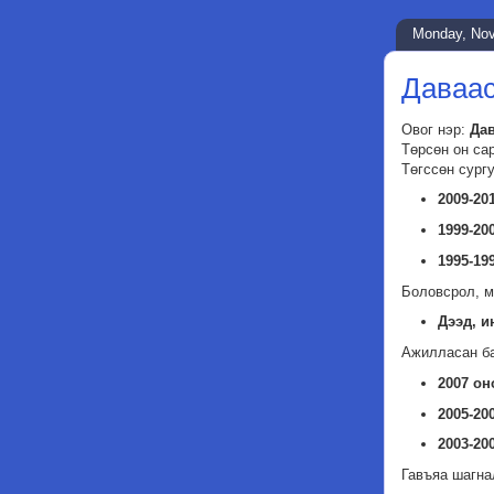
Monday, Nov
Даваа
Овог нэр:
Да
Төрсөн он са
Төгссөн сург
2009-2
1999-2
1995-1
Боловсрол, м
Дээд, и
Ажилласан б
2007 он
2005-2
2003-20
Гавъяа шагна