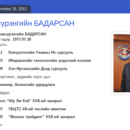
ember 19, 2012
сүрэнгийн БАДАРСАН
ваасүрэнгийн БАДАРСАН
р өдөр:
1977.07.30
ууль:
011 Хүмүүнлэгийн Ухааны Их сургууль
003 Ибаракигийн технологийн үндэсний коллеж
999 Хэл Иргэншлийн Дээд сургууль
эргэжил, эрдмийн зэрэг цол:
нженер, бизнесийн удирдлага
айдал:
оос “Юу Эм Кэй” ХХК-ий захирал
007 УБЦТС ХК-ий төслийн ажилтан
05 “Монхит трейдинг” ХХК-ий захирал
л: