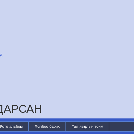
уд
АДАРСАН
Фото альбом
Холбоо барих
Үйл явдлын тойм