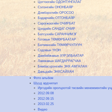
Цогтоогийн ОДОНТУНГАЛАГ
Сэлэнгийн ОНОНБАЯР
Дэмбэрэлийн ОРОСОО
Бадарчийн ОТГОНБАЯР
Сорогжоогийн ОЧИРБАТ
Цэндийн САНДАГ-ОЧИР
Батсүхийн САРАНЧИМЭГ
Готовын ТӨМӨРБААТАР
Батмөнхийн ТӨМӨРЧУЛУУН
Содовын ҮНЭН
Дамбийжавын ХҮРЭЛБААТАР
Ламжавын ШАГДАРРАГЧАА
Бямбасүрэнгийн ЭНХ-АМГАЛАН
Даньдайн ЭНХСАЙХАН
Фото альбом
Шууд ардчилал
Иргэдийн оролцоотой төсвийн менежментийн үн
2012.09.08
2012.09.15
2013.02.25
Видео