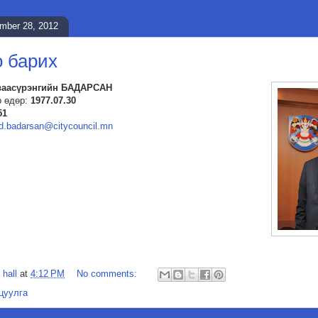
ember 28, 2012
 барих
ваасүрэнгийн БАДАРСАН
р өдөр:
1977.07.30
51
d.badarsan@citycouncil.mn
 hall
at
4:12 PM
No comments:
цуулга