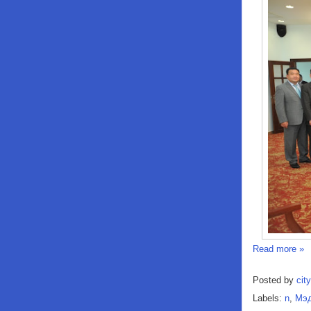
Read more »
Posted by
city
Labels:
n
,
Мэ