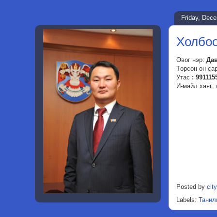
Friday, Dec
Холбоо
Овог нэр:
Да
Төрсөн он са
Утас
: 991115
И-майл хаяг:
Posted by
city
Labels:
Танил