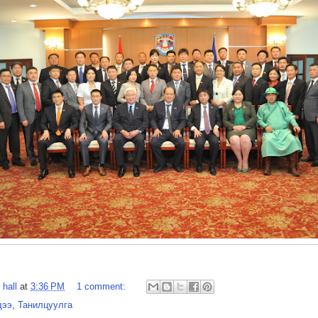
 hall
at
3:36 PM
1 comment:
дээ
,
Танилцуулга