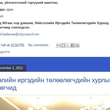
а, үйлчилгээний тэргүүний ажилтан,
адас
одон
ил:
д АН-аас нэр дэвшиж, Нийслэлийн Иргэдийн Төлөөлөгчдийн Хуралд
гчөөр сонгогдсон.
d.badarsan@citycouncil.mn
 hall
at
10:56 PM
No comments:
цуулга
ovember 1, 2012
лийн иргэдийн төлөөлөгчдийн хурлы
өгчид