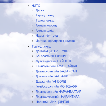
НИТХ
Дарга
Тэргүүлэгчид
Төлөөлөгчид
Ажлын хороод
Ажлын алба
Намын бүлгүүд
Иргэний оролцооны хэлтэс
Тэргүүлэгчид
Дашжамцын БАТТУЛГА
Банзрагчийн ТҮВШИН
Лувсандагвын САЙНТӨГС
Сайнбуянгийн АМАРСАЙХАН
Даваасүрэнгийн БАДАРСАН
Донжоогийн БАТБАЯР
Даваагийн ГАНБОЛД
Гомбосүрэнгийн МӨНХБАЯР
Лхамсүрэнгийн НАРАНБААТАР
Лхагвасүрэнгийн НАРАНТУЯА
Цэенгийн ЭНХЦЭНГЭЛ