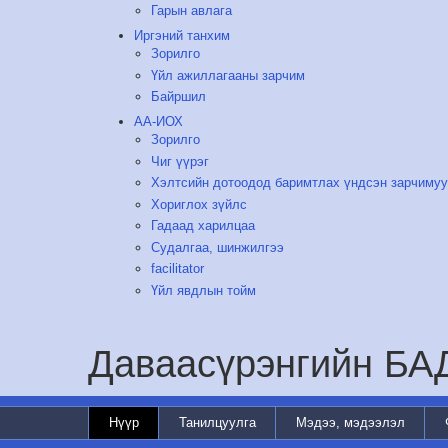
Гарын авлага
Иргэний танхим
Зорилго
Үйл ажиллагааны зарчим
Байршил
АА-ИОХ
Зорилго
Чиг үүрэг
Хэлтсийн дотоодод баримтлах үндсэн зарчиму
Хориглох зүйлс
Гадаад харилцаа
Судалгаа, шинжилгээ
facilitator
Үйл явдлын тойм
Даваасүрэнгийн Б
Нүүр
Танилцуулга
Мэдээ, мэдээлэл