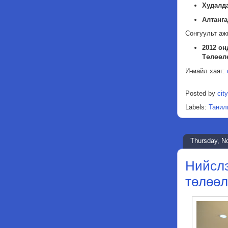
Худалда
Алтанг
Сонгуульт аж
2012 он
Төлөөлө
И-майл хаяг:
Posted by
city
Labels:
Танил
Thursday, N
Нийслэ
төлөөл