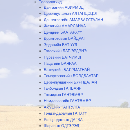
Төлөөлөгчид
Дангаагийн АВИРМЭД
Цэрэндуламын АЛТАНЦЭЦЭГ
Дашзэгвэгийн АМАРБАЯСГАЛАН
Жазагийн АМАРСАНАА
Цэндийн БААТАРХҮҮ
Доржготовын БАЙДРАГ
Эрдэнийн БАТ-ҮҮЛ
Тогоочийн БАТ-ЭРДЭНЭ
Пүрэвийн БАТЧИМЭГ
Нацагийн БАЯРАА
Батсүхийн БАЯРМАГНАЙ
Төмөртогоогийн БОЛДБААТАР
Цэрэнпунцагийн БУЯНДАЛАЙ
Ганболдын ГАНБАЯР
Тогмидын ГАНТӨМӨР
Нямдаваагийн ГАНТӨМӨР
Аюушийн ГАНТУЛГА
Гэндэндарамын ГАНХҮҮ
Рэнцэндагвын ДАГВА
Шаравын ОДГЭРЭЛ